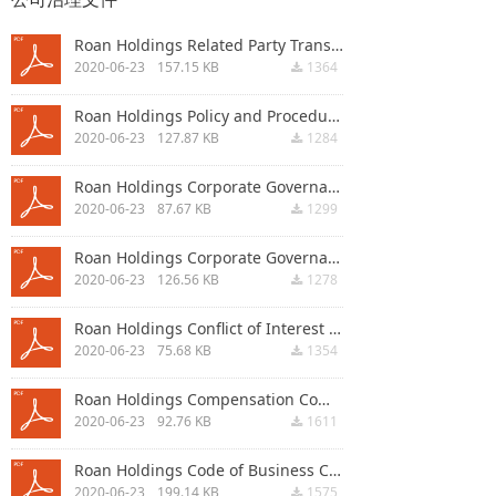
Roan Holdings Related Party Transaction Policy.pdf
2020-06-23
157.15 KB
1364
끂
Roan Holdings Policy and Procedures for Complaints.pdf
2020-06-23
127.87 KB
1284
끂
Roan Holdings Corporate Governance Guidelines.pdf
2020-06-23
87.67 KB
1299
끂
Roan Holdings Corporate Governance and Nominating Committee Charter.pdf
2020-06-23
126.56 KB
1278
끂
Roan Holdings Conflict of Interest Policy.pdf
2020-06-23
75.68 KB
1354
끂
Roan Holdings Compensation Committee Charter.pdf
2020-06-23
92.76 KB
1611
끂
Roan Holdings Code of Business Conduct and Ethics.pdf
2020-06-23
199.14 KB
1575
끂