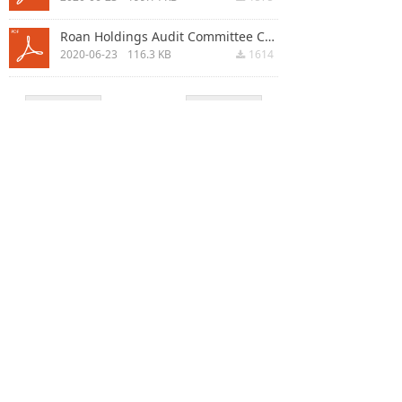
Roan Holdings Audit Committee Charter.pdf
2020-06-23
116.3 KB
1614
끂
上一页
1
/
1
下一页
简体中文
ꀅ
联系我们
地址：浙江省杭州余杭区五常街道白莲滩路5号土楼1号
电话：+86 0571 8662 1775
©2019-2029 融安集团版权所有
浙ICP备 2021001518号-1
浙公网安备 33010202002018号